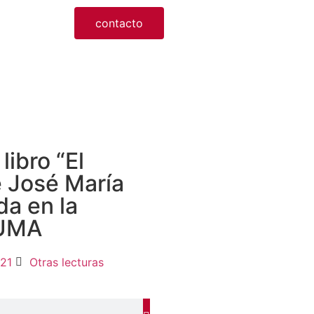
contacto
libro “El
de José María
da en la
JUMA
021
Otras lecturas