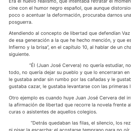
Era el nuevo realismo, que intentaba retratar el moment
cine con el humor negro español, que aunque distorsion
poco o acentuar la deformación, procuraba darnos una 
posguerra.
Atendiendo al concepto de libertad que defendían Vaz 
de esa generación a la que he hecho mención, y que es
Infierno y la brisa”, en el capítulo 10, al hablar de un c
siguiente.
“Él (Juan José Cervera) no quería estudiar, no ten
todo, no quería dejar su pueblo y que lo encerraran en
le gustaba andar sin rumbo por las cañadas y le gustaba 
gustaba cazar, le gustaba levantarse con las primeras 
Otro ejemplo es cuando huye Juan José Cervera del i
la afirmación de libertad que recorre la novela frente 
curas o asistentes de aquellos colegios.
“Detrás quedaban las filas, el silencio, los rezos
ni pisar la escarcha; el acostarse temprano para no oír 