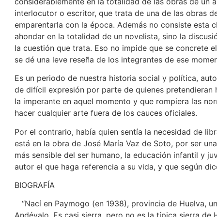
considerablemente en la totalidad de las obras de un au
interlocutor o escritor, que trata de una de las obras 
emparentarla con la época. Además no consiste esta ch
ahondar en la totalidad de un novelista, sino la discusi
la cuestión que trata. Eso no impide que se concrete e
se dé una leve reseña de los integrantes de ese momen
Es un periodo de nuestra historia social y política, auto
de difícil expresión por parte de quienes pretendieran 
la imperante en aquel momento y que rompiera las no
hacer cualquier arte fuera de los cauces oficiales.
Por el contrario, había quien sentía la necesidad de li
está en la obra de José María Vaz de Soto, por ser un
más sensible del ser humano, la educación infantil y ju
autor el que haga referencia a su vida, y que según di
BIOGRAFÍA
“Nací en Paymogo (en 1938), provincia de Huelva, un
Andévalo. Es casi sierra, pero no es la típica sierra 