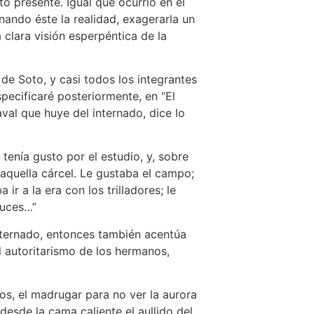
o presente. Igual que ocurrió en el
ando éste la realidad, exagerarla un
clara visión esperpéntica de la
de Soto, y casi todos los integrantes
pecificaré posteriormente, en “El
haval que huye del internado, dice lo
ía gusto por el estudio, y, sobre
 aquella cárcel. Le gustaba el campo;
ir a la era con los trilladores; le
luces…”
nternado, entonces también acentúa
al autoritarismo de los hermanos,
, el madrugar para no ver la aurora
desde la cama caliente el aullido del