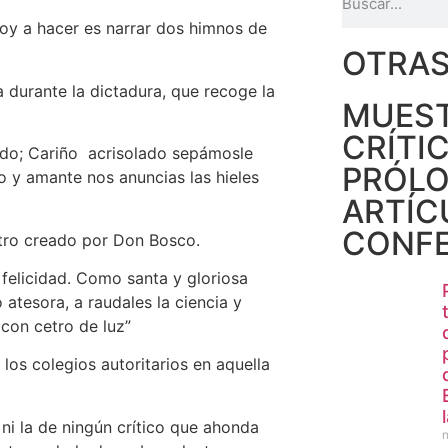
voy a hacer es narrar dos himnos de
OTRAS
 durante la dictadura, que recoge la
MUEST
CRÍTI
o; Cariño acrisolado sepámosle
PRÓLO
o y amante nos anuncias las hieles
ARTÍC
CONFE
ntro creado por Don Bosco.
licidad. Como santa y gloriosa
o atesora, a raudales la ciencia y
con cetro de luz”
los colegios autoritarios en aquella
s empalagosas.
 ni la de ningún crítico que ahonda