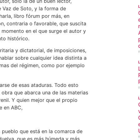
tor, solo la de un buen lector,
de Vaz de Soto, y la forma de
arla, libro fórum por más, en
ón, contraria o favorable, que suscita
l momento en el que surge el autor y
to histórico.
ritaria y dictatorial, de imposiciones,
hablar sobre cualquier idea distinta a
rmas del régimen, como por ejemplo
brarse de esas ataduras. Todo esto
a obra que abarca una de las materias
venil. Y quien mejor que el propio
ce en ABC,
 pueblo que está en la comarca de
de Huelva, que es más húmeda y más