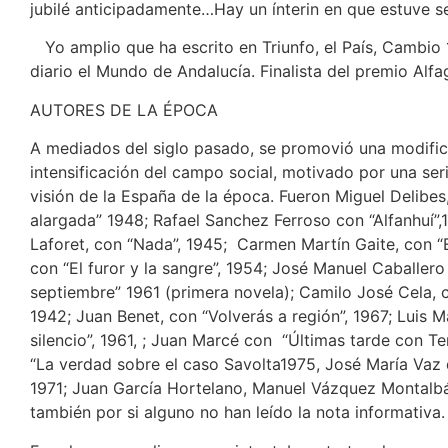
jubilé anticipadamente…Hay un ínterin en que estuve se
Yo amplio que ha escrito en Triunfo, el País, Cambio 16
diario el Mundo de Andalucía. Finalista del premio Alfag
AUTORES DE LA ÉPOCA
A mediados del siglo pasado, se promovió una modifica
intensificación del campo social, motivado por una se
visión de la España de la época. Fueron Miguel Delibes
alargada” 1948; Rafael Sanchez Ferroso con “Alfanhuí”,
Laforet, con “Nada”, 1945; Carmen Martín Gaite, con “E
con “El furor y la sangre”, 1954; José Manuel Caballer
septiembre” 1961 (primera novela); Camilo José Cela, c
1942; Juan Benet, con “Volverás a región”, 1967; Luis 
silencio”, 1961, ; Juan Marcé con “Últimas tarde con 
“La verdad sobre el caso Savolta1975, José María Vaz de
1971; Juan García Hortelano, Manuel Vázquez Montalbá
también por si alguno no han leído la nota informativa.