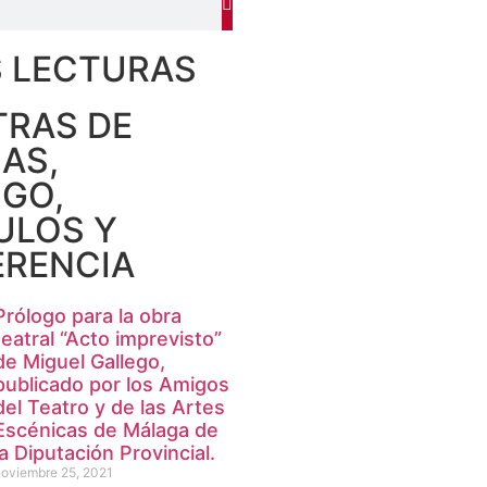
 LECTURAS
RAS DE
CAS,
GO,
ULOS Y
RENCIA
Prólogo para la obra
teatral “Acto imprevisto”
de Miguel Gallego,
publicado por los Amigos
del Teatro y de las Artes
Escénicas de Málaga de
la Diputación Provincial.
noviembre 25, 2021