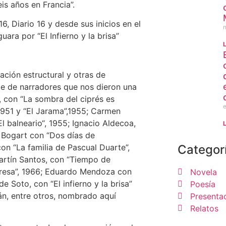
is años en Francia”.
, Diario 16 y desde sus inicios en el
uara por “El Infierno y la brisa”
ción estructural y otras de
rie de narradores que nos dieron una
, con “La sombra del ciprés es
e
1951 y “El Jarama”,1955; Carmen
l balneario“, 1955; Ignacio Aldecoa,
o Bogart con “Dos días de
Categor
on “La familia de Pascual Duarte”,
Martín Santos, con “Tiempo de
Teresa”, 1966; Eduardo Mendoza con
Novela
 Soto, con “El infierno y la brisa”
Poesía
n, entre otros, nombrado aquí
Presenta
Relatos