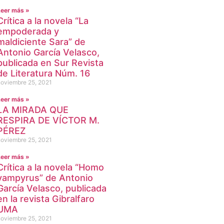
Leer más »
Crítica a la novela “La
empoderada y
maldiciente Sara” de
Antonio García Velasco,
publicada en Sur Revista
de Literatura Núm. 16
noviembre 25, 2021
Leer más »
LA MIRADA QUE
RESPIRA DE VÍCTOR M.
PÉREZ
noviembre 25, 2021
Leer más »
Crítica a la novela “Homo
vampyrus” de Antonio
García Velasco, publicada
en la revista Gibralfaro
UMA
noviembre 25, 2021